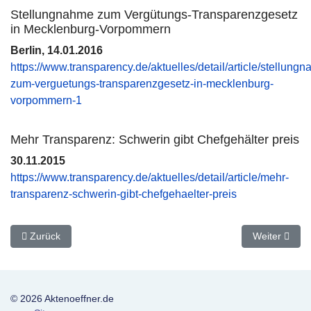
Stellungnahme zum Vergütungs-Transparenzgesetz
in Mecklenburg-Vorpommern
Berlin, 14.01.2016
https://www.transparency.de/aktuelles/detail/article/stellung
zum-verguetungs-transparenzgesetz-in-mecklenburg-
vorpommern-1
Mehr Transparenz: Schwerin gibt Chefgehälter preis
30.11.2015
https://www.transparency.de/aktuelles/detail/article/mehr-
transparenz-schwerin-gibt-chefgehaelter-preis
Vorheriger Beitrag: Freunde, Verwandte, Parteigenossen - Perso
Nächster Bei
Zurück
Weiter
© 2026 Aktenoeffner.de